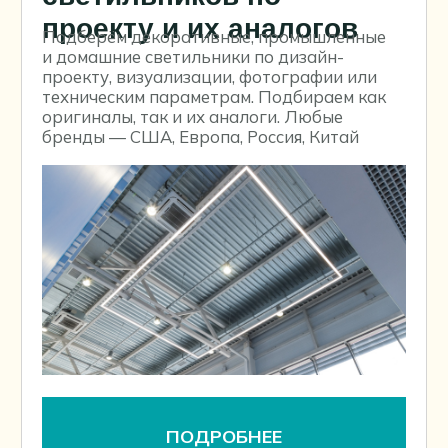
Услуга #5
Монтаж систем
освещения
РАССЧИТАТЬ СТОИМОСТЬ МОНТАЖА
Услуга #6
Поймём, возможно ли
оптимизировать проект
освещения, сэкономив
от 10% до 60% от его
сметы
ОТПРАВЬТЕ ПРОЕКТ ДЛЯ ОЦЕНКИ
ВОЗМОЖНОСТИ ОПТИМИЗАЦИИ