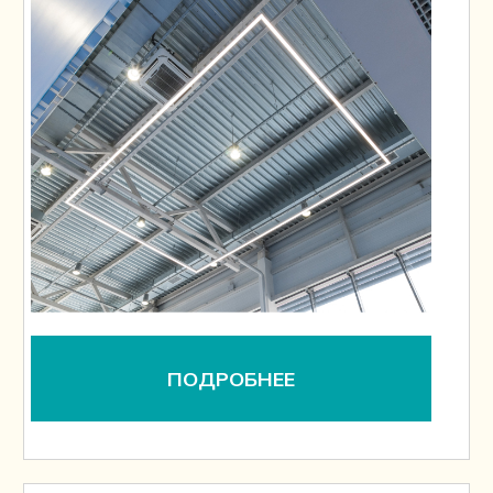
ПОДРОБНЕЕ
Услуга #2
Проектирование
освещения
Услуга #3
Подбор
электроустановочных
изделий
Подберем все виды розеток, выключателей,
диммеров и т. д. по дизайн-проекту,
визуализации, фотографии или
техническим параметров